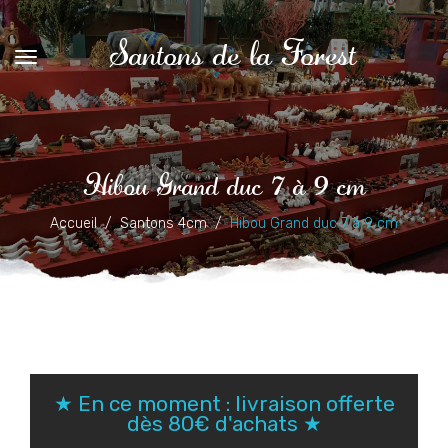
Santons de la Forest
Hibou Grand duc 7 à 9 cm
Accueil
Santons 4cm
Hibou Grand duc 7 à 9 cm
★ En ce moment : livraison offerte
dès 80€ d'achats ★