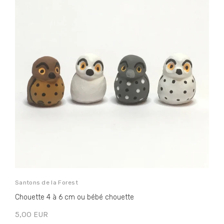
Santons de la Forest
S
Chouette 4 à 6 cm ou bébé chouette
H
5,00 EUR
5