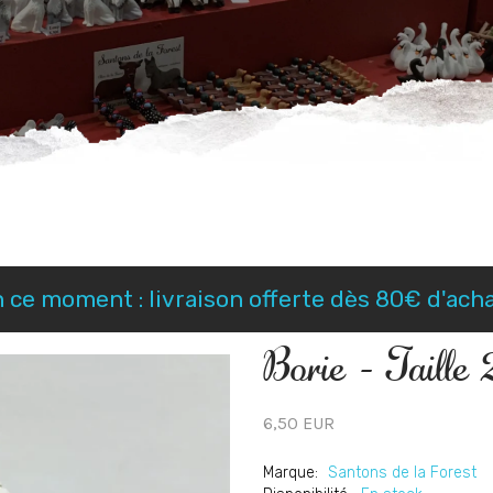
 ce moment : livraison offerte dès 80€ d'ach
Borie - Taille 2
6,50 EUR
Marque:
Santons de la Forest