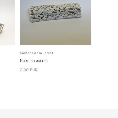
Santons de la Forest
Santons de la
Muret en pierres
Castor: peti
2,00 EUR
4,00 EUR