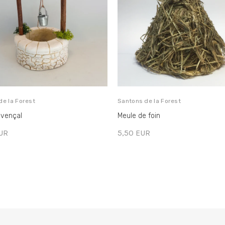
de la Forest
Santons de la Forest
ovençal
Meule de foin
UR
5,50 EUR