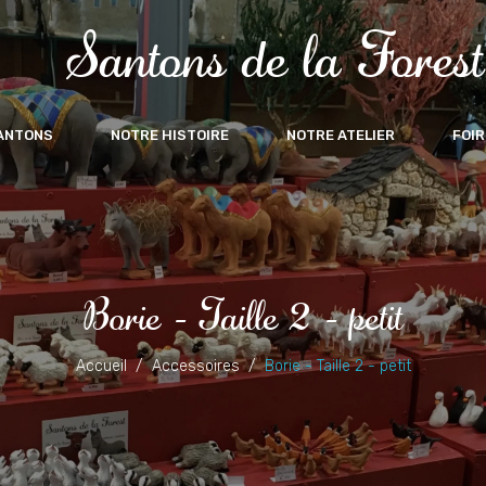
Santons de la Forest
ANTONS
NOTRE HISTOIRE
NOTRE ATELIER
FOIR
Borie - Taille 2 - petit
Accueil
Accessoires
Borie - Taille 2 - petit