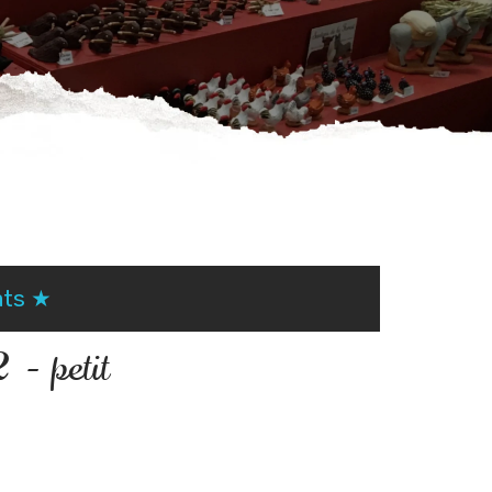
ats ★
 - petit