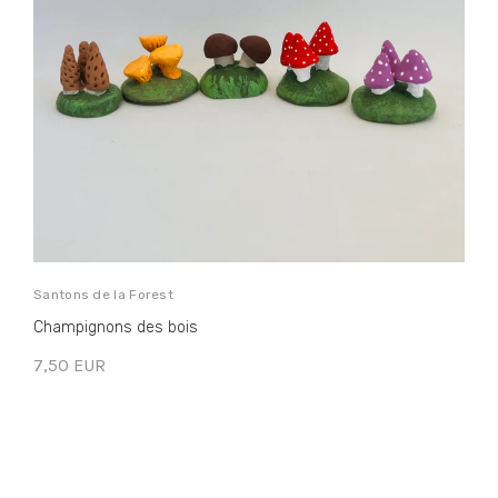
Santons de la Forest
S
Champignons des bois
N
7,50 EUR
5