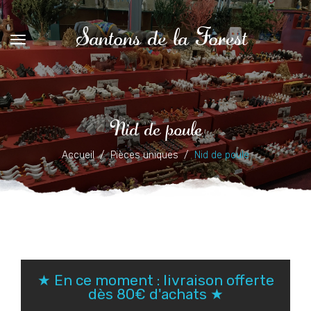
Santons de la Forest
Nid de poule
Accueil
Pièces uniques
Nid de poule
★ En ce moment : livraison offerte
dès 80€ d'achats ★